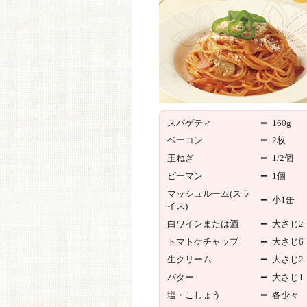
スパゲティ
━
160g
ベーコン
━
2枚
玉ねぎ
━
1/2個
ピーマン
━
1個
マッシュルーム(スラ
━
小1缶
イス)
白ワインまたは酒
━
大さじ2
トマトケチャップ
━
大さじ6
生クリーム
━
大さじ2
バター
━
大さじ1
塩・こしょう
━
各少々