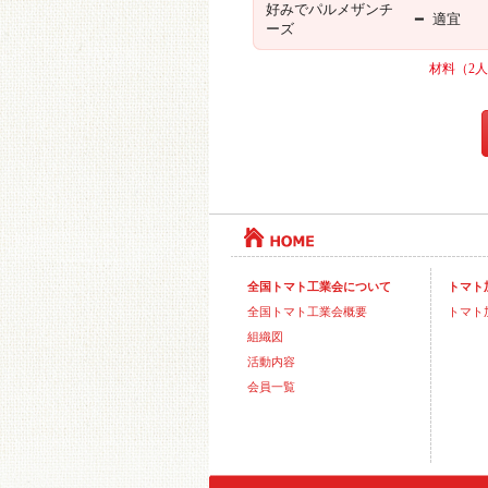
好みでパルメザンチ
━
適宜
ーズ
材料（2
全国トマト工業会について
トマト
全国トマト工業会概要
トマト
組織図
活動内容
会員一覧