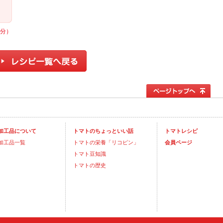
人分）
加工品について
トマトのちょっといい話
トマトレシピ
加工品一覧
トマトの栄養「リコピン」
会員ページ
トマト豆知識
トマトの歴史